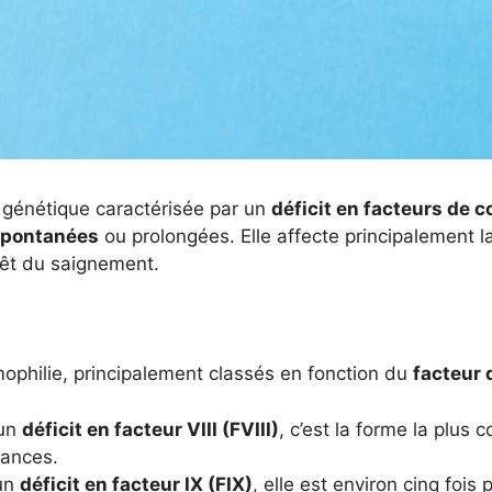
 génétique caractérisée par un
déficit en facteurs de 
spontanées
ou prolongées. Elle affecte principalement l
arrêt du saignement.
émophilie, principalement classés en fonction du
facteur 
 un
déficit en facteur VIII (FVIII)
, c’est la forme la plus 
sances.
un
déficit en facteur IX (FIX)
, elle est environ cinq fois 