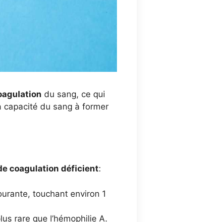
coagulation
du sang, ce qui
a capacité du sang à former
de coagulation déficient
:
courante, touchant environ 1
plus rare que l’hémophilie A.