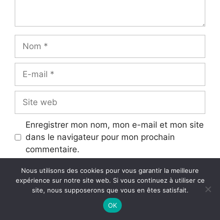
Nom
E-
mail
Site
web
Enregistrer mon nom, mon e-mail et mon site
dans le navigateur pour mon prochain
commentaire.
Nous utilisons des cookies pour vous garantir la meilleure
expérience sur notre site web. Si vous continuez à utiliser ce
site, nous supposerons que vous en êtes satisfait.
OK