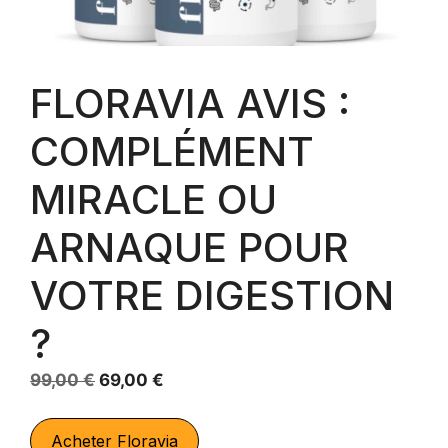
FLORAVIA AVIS :
COMPLÉMENT
MIRACLE OU
ARNAQUE POUR
VOTRE DIGESTION
?
Le
Le
99,00
€
69,00
€
prix
prix
initial
actuel
Acheter Floravia